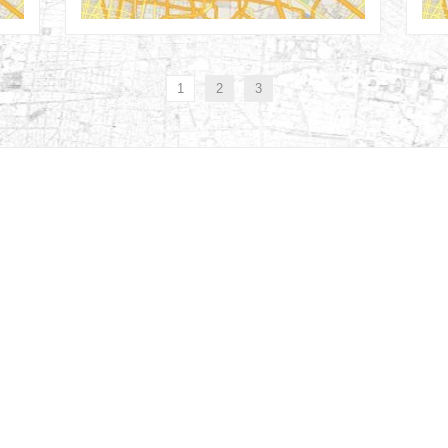
17th Abr
1
2
3