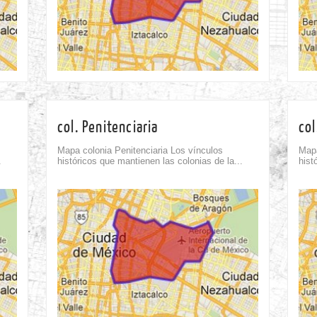
22nd Sep
col. Penitenciaria
col
Mapa colonia Penitenciaria Los vínculos
Mapa
.
históricos que mantienen las colonias de la...
hist
Comment
0