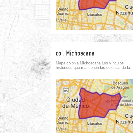
col. Michoacana
Mapa colonia Michoacana Los vínculos
históricos que mantienen las colonias de la..
omment
Comment
0
0