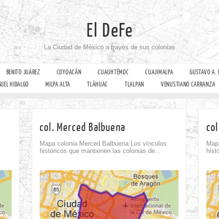
El DeFe
La Ciudad de México a través de sus colonias
BENITO JUÁREZ
COYOACÁN
CUAUHTÉMOC
CUAJIMALPA
GUSTAVO A.
GUEL HIDALGO
MILPA ALTA
TLÁHUAC
TLALPAN
VENUSTIANO CARRANZA
col. Merced Balbuena
col
Mapa colonia Merced Balbuena Los vínculos
Mapa
históricos que mantienen las colonias de...
hist
Comment
0