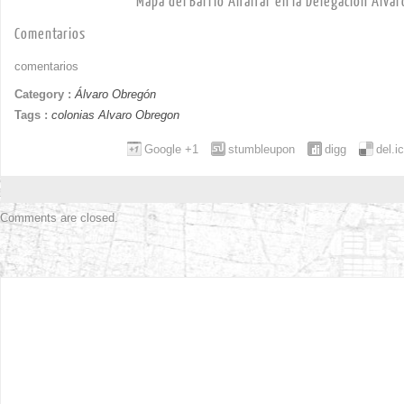
Mapa del Barrio Alfalfar en la Delegación Álva
Comentarios
comentarios
Category :
Álvaro Obregón
Tags :
colonias Alvaro Obregon
Google +1
stumbleupon
digg
del.i
Comments are closed.