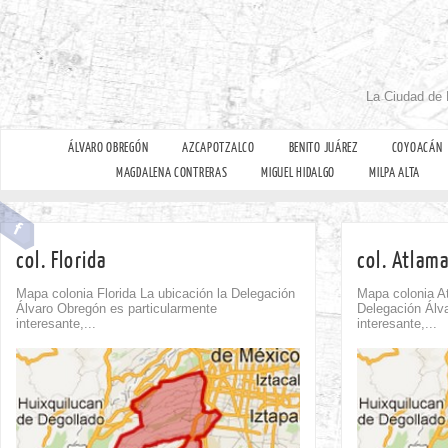
La Ciudad de 
ÁLVARO OBREGÓN
AZCAPOTZALCO
BENITO JUÁREZ
COYOACÁN
MAGDALENA CONTRERAS
MIGUEL HIDALGO
MILPA ALTA
col. Florida
col. Atlam
Mapa colonia Florida La ubicación la Delegación
Mapa colonia A
Álvaro Obregón es particularmente
Delegación Álv
interesante,...
interesante,...
Comment
0