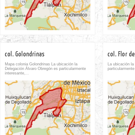
col. Golondrinas
col. Flor d
Mapa colonia Golondrinas La ubicación la
La ubicación l
Delegación Álvaro Obregón es particularmente
particularmente
interesante,...
Comment
0