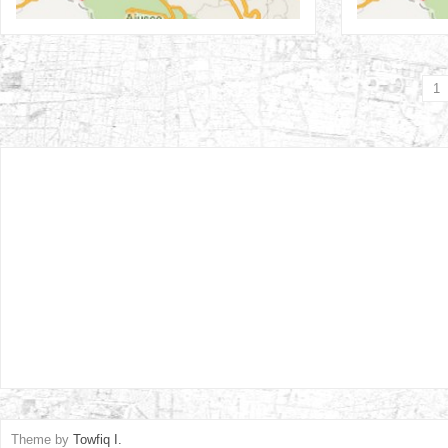
1
Theme by
Towfiq I.