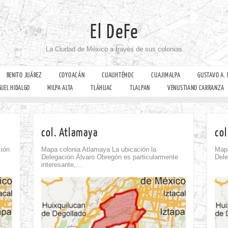
El DeFe
La Ciudad de México a través de sus colonias
BENITO JUÁREZ
COYOACÁN
CUAUHTÉMOC
CUAJIMALPA
GUSTAVO A.
GUEL HIDALGO
MILPA ALTA
TLÁHUAC
TLALPAN
VENUSTIANO CARRANZA
col. Atlamaya
col
ción
Mapa colonia Atlamaya La ubicación la
Mapa
Delegación Álvaro Obregón es particularmente
Dele
interesante,...
Comment
0