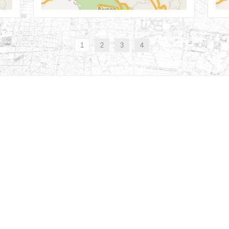
13th Feb
1
2
3
4