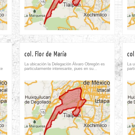
23rd Oct
col. Flor de María
col
La ubicación la Delegación Álvaro Obregón es
La u
te
particularmente interesante, pues en su...
part
Comment
0