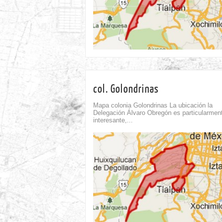
col. Golondrinas
Mapa colonia Golondrinas La ubicación la
Delegación Álvaro Obregón es particularmen
interesante,...
omment
Comment
0
0