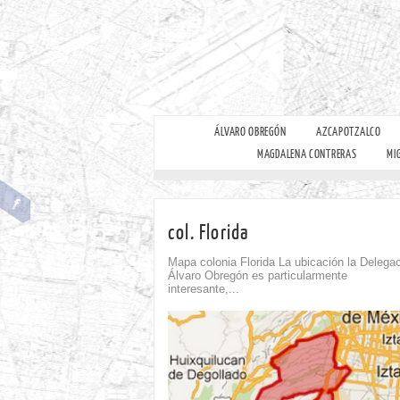
ÁLVARO OBREGÓN
AZCAPOTZALCO
MAGDALENA CONTRERAS
MI
col. Florida
Mapa colonia Florida La ubicación la Delega
Álvaro Obregón es particularmente
interesante,...
omment
Comment
0
0