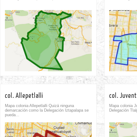
Comment
0
col. Allepetlalli
col. Juven
Mapa colonia Allepetlalli Quizá ninguna
Mapa colonia J
demarcación como la Delegación Iztapalapa se
Delegación Tlal
pueda...
Comment
0