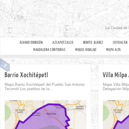
La Ciudad de 
ÁLVARO OBREGÓN
AZCAPOTZALCO
BENITO JUÁREZ
COYOACÁN
MAGDALENA CONTRERAS
MIGUEL HIDALGO
MILPA ALTA
Barrio Xochitépetl
Villa Milpa
Mapa Barrio Xochitépetl del Pueblo San Antonio
Mapa Villa Milp
Tecomitl Los pueblos de la...
Delegación Milp
Comment
0