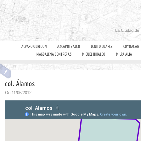
La Ciudad de 
ÁLVARO OBREGÓN
AZCAPOTZALCO
BENITO JUÁREZ
COYOACÁN
MAGDALENA CONTRERAS
MIGUEL HIDALGO
MILPA ALTA
col. Álamos
On 11/06/2012