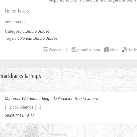
Comentarios
comentarios
Category :
Benito Juárez
Tags :
colonias Benito Juarez
Google +1
stumbleupon
digg
del.i
Trackbacks & Pings
My great Wordpress blog – Delegacion Benito Jaurez
:
[…] col. Álamos […]
28/05/2014
16:28