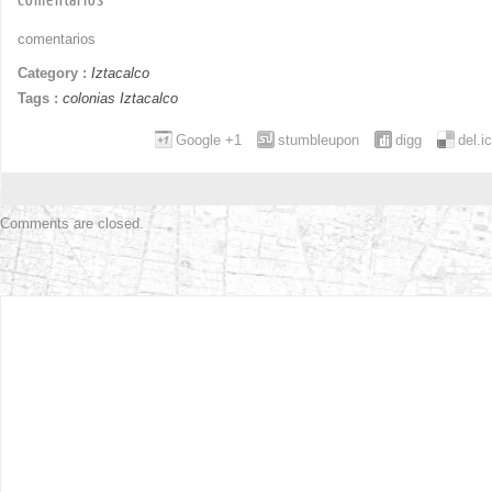
comentarios
Category :
Iztacalco
Tags :
colonias Iztacalco
Google +1
stumbleupon
digg
del.i
Comments are closed.