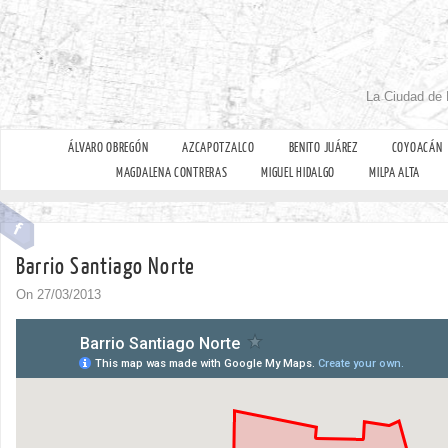
La Ciudad de 
ÁLVARO OBREGÓN
AZCAPOTZALCO
BENITO JUÁREZ
COYOACÁN
MAGDALENA CONTRERAS
MIGUEL HIDALGO
MILPA ALTA
Barrio Santiago Norte
On 27/03/2013