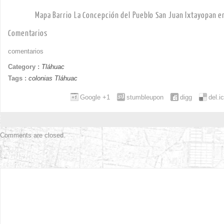
Mapa Barrio La Concepción del Pueblo San Juan Ixtayopan e
Comentarios
comentarios
Category :
Tláhuac
Tags :
colonias Tláhuac
Google +1
stumbleupon
digg
del.i
Comments are closed.